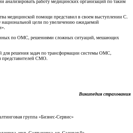
ии анализировать работу медицинских организаций по таким
тва медицинской помощи представил в своем выступлении С.
е национальной цели по увеличению ожидаемой
и».
ованных по ОМС, решениями сложных ситуаций, мешающих
й для решения задач по трансформации системы ОМС,
ы представителей СМО.
Википедия страхования
тинговая группа «Бизнес-Сервис»
Балашиха, мкр. Салтыковка, ул. Садовая 9а