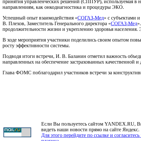
принятия управленческих решений (СППУР), используемая в не
направлениям, как онкодиагностика и процедуры ЭКО.
Успешный опыт взаимодействия «
СОГАЗ-Мед
» с субъектами 
В. Плехов, Заместитель Генерального директора «
СОГАЗ-Мед
»
продолжительности жизни и укреплению здоровья населения. Э
В ходе мероприятия участники поделились своим опытом по
росту эффективности системы.
Подводя итоги встречи, И. В. Баланин отметил важность объ
направленных на обеспечение застрахованных качественной 
Глава ФОМС поблагодарил участников встречи за конструкти
Если Вы пользуетесь сайтом YANDEX.RU, В
видеть наши новости прямо на сайте Яндекс.
Для этого перейдите по ссылке и согласитесь
плагина.