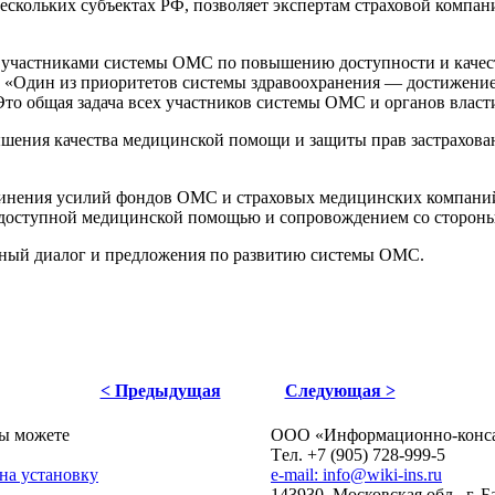
скольких субъектах РФ, позволяет экспертам страховой компан
и участниками системы ОМС по повышению доступности и качес
. «Один из приоритетов системы здравоохранения — достижени
то общая задача всех участников системы ОМС и органов власт
вышения качества медицинской помощи и защиты прав застрах
единения усилий фондов ОМС и страховых медицинских компани
и доступной медицинской помощью и сопровождением со сторон
вный диалог и предложения по развитию системы ОМС.
< Предыдущая
Следующая >
ы можете
ОOO «Информационно-консал
Tел. +7 (905) 728-999-5
 на установку
e-mail: info@wiki-ins.ru
143930, Московская обл., г. 