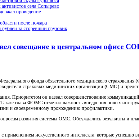
9-метровой скульптуры лося
 активистов села Сопырево
ддержал проведение
области после пожара
 рублей за сгоревший грузовик
вел совещание в центральном офисе С
ы Федерального фонда обязательного медицинского страхования 
ководители страховых медицинских организаций (СМО) и предс
ещания. Приоритетом он назвал совершенствование коммуникаци
Также глава ФОМС отметил важность внедрения новых инструме
жизни и своевременному прохождению профилактики.
вопросам развития системы ОМС. Обсуждались результаты и пл
 с применением искусственного интеллекта, которые успешно в