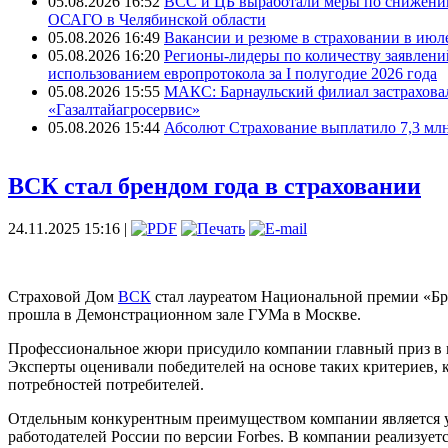
05.08.2026 16:52
ВСС и ЦБ выработали меры по снижени
ОСАГО в Челябинской области
05.08.2026 16:49
Вакансии и резюме в страховании в июле
05.08.2026 16:20
Регионы-лидеры по количеству заявлени
использованием европротокола за I полугодие 2026 года
05.08.2026 15:55
МАКС: Барнаульский филиал застрахов
«Газалтайагросервис»
05.08.2026 15:44
Абсолют Страхование выплатило 7,3 млн
ВСК стал брендом года в страховании
24.11.2025 15:16 |
Страховой Дом
ВСК
стал лауреатом Национальной премии «Бре
прошла в Демонстрационном зале ГУМа в Москве.
Профессиональное жюри присудило компании главный приз в вы
Эксперты оценивали победителей на основе таких критериев, к
потребностей потребителей.
Отдельным конкурентным преимуществом компании является 
работодателей России по версии Forbes. В компании реализует