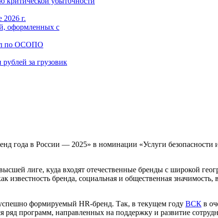
ю критической убыточности
 2026 г.
й, оформленных с
ал по ОСОПО
 рублей за грузовик
нд года в России — 2025» в номинации «Услуги безопасности и
сшей лиге, куда входят отечественные бренды с широкой геогр
ак известность бренда, социальная и общественная значимость, 
успешно формируемый HR-бренд. Так, в текущем году
ВСК
в оч
ся ряд программ, направленных на поддержку и развитие сотруд