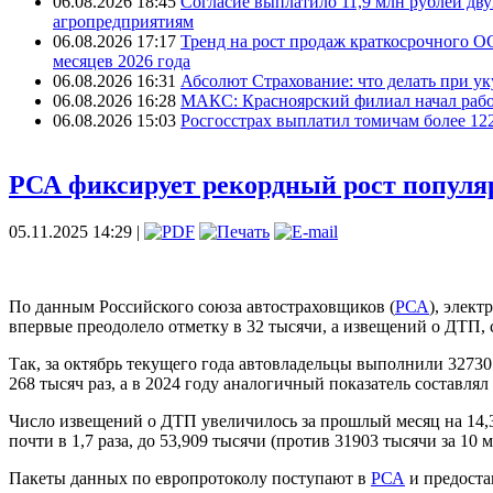
06.08.2026 18:45
Согласие выплатило 11,9 млн рублей дв
агропредприятиям
06.08.2026 17:17
Тренд на рост продаж краткосрочного О
месяцев 2026 года
06.08.2026 16:31
Абсолют Страхование: что делать при ук
06.08.2026 16:28
МАКС: Красноярский филиал начал рабо
06.08.2026 15:03
Росгосстрах выплатил томичам более 12
РСА фиксирует рекордный рост популя
05.11.2025 14:29 |
По данным Российского союза автостраховщиков (
РСА
), элек
впервые преодолело отметку в 32 тысячи, а извещений о ДТП,
Так, за октябрь текущего года автовладельцы выполнили 32730
268 тысяч раз, а в 2024 году аналогичный показатель составлял 
Число извещений о ДТП увеличилось за прошлый месяц на 14,3
почти в 1,7 раза, до 53,909 тысячи (против 31903 тысячи за 10 
Пакеты данных по европротоколу поступают в
РСА
и предоста